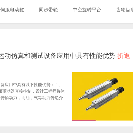
伺服电动缸
同步带轮
中空旋转平台
齿轮齿
运动仿真和测试设备应用中具有性能优势
折返
备应用中具有以下性能优势： 1、
伺服驱动器直接控制，设计工程师将体
来传输动力，而油，气等动力传递介