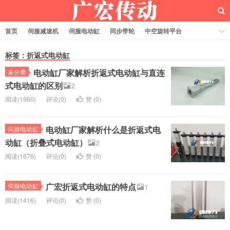
首页
伺服减速机
伺服电动缸
同步带轮
中空旋转平台
齿轮齿条
标签：折返式电动缸
电动缸厂家解析折返式电动缸与直连
未分类
式电动缸的区别
2
阅读(1960)
评论(0)
赞 (
0
)
电动缸厂家解析什么是折返式电
伺服电动缸
动缸（折叠式电动缸）
2
阅读(1676)
评论(0)
赞 (
0
)
广宏折返式电动缸的特点
伺服电动缸
1
阅读(1416)
评论(0)
赞 (
0
)