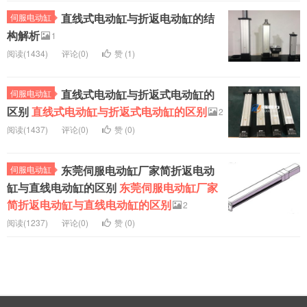
直线式电动缸与折返电动缸的结
伺服电动缸
构解析
1
阅读(1434)
评论(0)
赞 (
1
)
直线式电动缸与折返式电动缸的
伺服电动缸
区别
直线式电动缸与折返式电动缸的区别
2
阅读(1437)
评论(0)
赞 (
0
)
东莞伺服电动缸厂家简折返电动
伺服电动缸
缸与直线电动缸的区别
东莞伺服电动缸厂家
简折返电动缸与直线电动缸的区别
2
阅读(1237)
评论(0)
赞 (
0
)