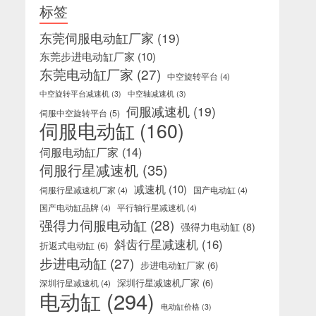
标签
东莞伺服电动缸厂家
(19)
东莞步进电动缸厂家
(10)
东莞电动缸厂家
(27)
中空旋转平台
(4)
中空旋转平台减速机
(3)
中空轴减速机
(3)
伺服减速机
(19)
伺服中空旋转平台
(5)
伺服电动缸
(160)
伺服电动缸厂家
(14)
伺服行星减速机
(35)
减速机
(10)
伺服行星减速机厂家
(4)
国产电动缸
(4)
国产电动缸品牌
(4)
平行轴行星减速机
(4)
强得力伺服电动缸
(28)
强得力电动缸
(8)
斜齿行星减速机
(16)
折返式电动缸
(6)
步进电动缸
(27)
步进电动缸厂家
(6)
深圳行星减速机厂家
(6)
深圳行星减速机
(4)
电动缸
(294)
电动缸价格
(3)