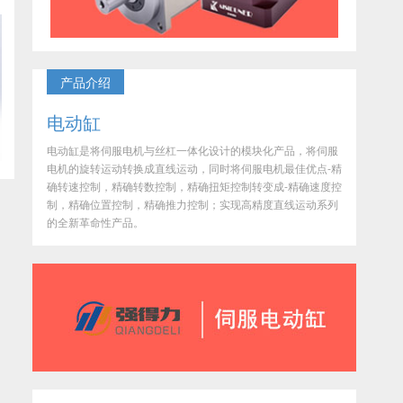
产品介绍
电动缸
电动缸是将伺服电机与丝杠一体化设计的模块化产品，将伺服
电机的旋转运动转换成直线运动，同时将伺服电机最佳优点-精
确转速控制，精确转数控制，精确扭矩控制转变成-精确速度控
制，精确位置控制，精确推力控制；实现高精度直线运动系列
的全新革命性产品。