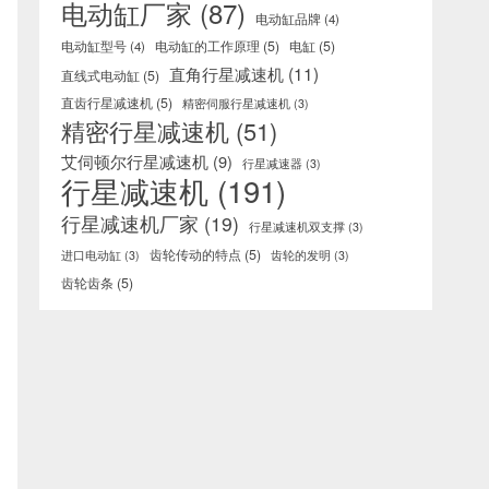
电动缸厂家
(87)
电动缸品牌
(4)
电动缸的工作原理
(5)
电缸
(5)
电动缸型号
(4)
直角行星减速机
(11)
直线式电动缸
(5)
直齿行星减速机
(5)
精密伺服行星减速机
(3)
精密行星减速机
(51)
艾伺顿尔行星减速机
(9)
行星减速器
(3)
行星减速机
(191)
行星减速机厂家
(19)
行星减速机双支撑
(3)
齿轮传动的特点
(5)
进口电动缸
(3)
齿轮的发明
(3)
齿轮齿条
(5)