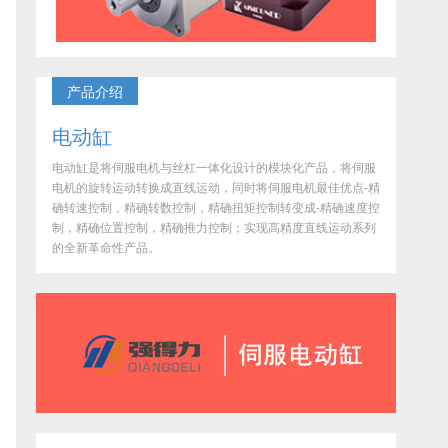
产品介绍
电动缸
电动缸是将伺服电机与丝杠一体化设计的模块化产品，将伺服
电机的旋转运动转换成直线运动，同时将伺服电机最佳优点-精
确转速控制，精确转数控制，精确扭矩控制转变成-精确速度控
制，精确位置控制，精确推力控制；实现高精度直线运动系列
的全新革命性产品。