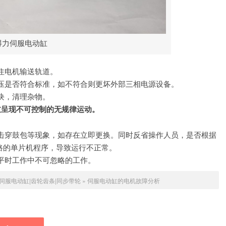
得力伺服电动缸
住电机输送轨道。
压是否符合标准，如不符合则更坏外部三相电源设备。
块，清理杂物。
缸呈现不可控制的无规律运动。
出现击穿鼓包等现象，如存在立即更换。同时反省操作人员，是否根据
路的单片机程序，导致运行不正常。
平时工作中不可忽略的工作。
伺服电动缸|齿轮齿条|同步带轮
»
伺服电动缸的电机故障分析