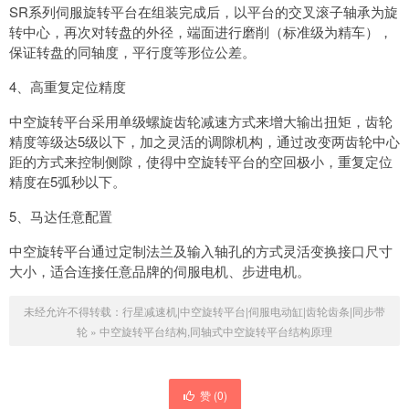
SR系列伺服旋转平台在组装完成后，以平台的交叉滚子轴承为旋
转中心，再次对转盘的外径，端面进行磨削（标准级为精车），
保证转盘的同轴度，平行度等形位公差。
4、高重复定位精度
中空旋转平台采用单级螺旋齿轮减速方式来增大输出扭矩，齿轮
精度等级达5级以下，加之灵活的调隙机构，通过改变两齿轮中心
距的方式来控制侧隙，使得中空旋转平台的空回极小，重复定位
精度在5弧秒以下。
5、马达任意配置
中空旋转平台通过定制法兰及输入轴孔的方式灵活变换接口尺寸
大小，适合连接任意品牌的伺服电机、步进电机。
未经允许不得转载：
行星减速机|中空旋转平台|伺服电动缸|齿轮齿条|同步带
轮
»
中空旋转平台结构,同轴式中空旋转平台结构原理
赞 (
0
)