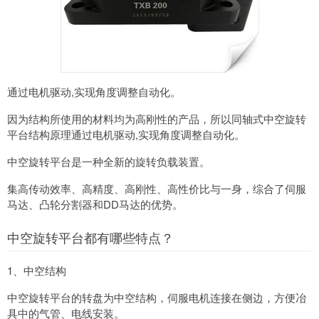
通过电机驱动,实现角度调整自动化。
因为结构所使用的材料均为高刚性的产品，所以同轴式中空旋转
平台结构原理通过电机驱动,实现角度调整自动化。
中空旋转平台是一种全新的旋转负载装置。
集高传动效率、高精度、高刚性、高性价比与一身，综合了伺服
马达、凸轮分割器和DD马达的优势。
中空旋转平台都有哪些特点？
1、中空结构
中空旋转平台的转盘为中空结构，伺服电机连接在侧边，方便冶
具中的气管、电线安装。