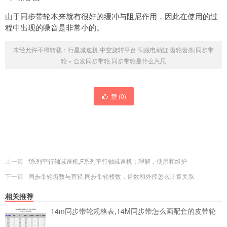
由于同步带轮本来就有很好的缓冲与阻尼作用，因此在使用的过
程中出现的噪音是非常小的。
未经允许不得转载：
行星减速机|中空旋转平台|伺服电动缸|齿轮齿条|同步带
轮
»
合发同步带轮,同步带轮是什么意思
赞 (
0
)
上一篇
f系列平行轴减速机,F系列平行轴减速机：理解，使用和维护
下一篇
同步带轮齿数与直径,同步带轮模数，齿数和外径怎么计算关系
相关推荐
14m同步带轮规格表,14M同步带怎么画配套的皮带轮