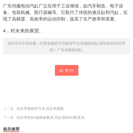
广东伺服电动汽缸广泛应用于工业领域，如汽车制造、电子设
备、包装机械、医疗器械等。它取代了传统的液压缸和汽缸，实
现了高精度、高效率的运动控制，提高了生产效率和质量。
4，对未来的展望。
未经允许不得转载：
行星减速机|中空旋转平台|伺服电动缸|齿轮齿条|同步带
轮
»
广东伺服电动缸,
赞 (
0
)
上一篇
同步带规格型号表,同步带规格
下一篇
同步带轮8m规格参数表,同步滑轮8m配置表
相关推荐