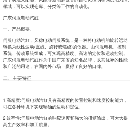
领域，可以实现仓库、分类等工作的自动化。
广东伺服电动汽缸
一、产品概要。
伺服电动汽缸，又称电动伺服系统，是一种将电动机的旋转运动
转换为线性运动(直线、旋转或螺旋)的仪器。由伺服电机、控制
系统、传动系统组成，可实现高精度、高速的定位和运动控制。
广东伺服电动汽缸作为中国广东省的知名品牌，以其优异的性能
和广泛的用途，在国内外市场上赢得了良好的口碑。
二、主要特征
1.高精度:伺服电动汽缸具有高精度的位置控制和速度控制能力，
可在各种环境下实现精确的运动和定位。
2.效率性:伺服电动汽缸的响应速度和强大的扭矩输出，可大大提
高生产效率和加工质量。