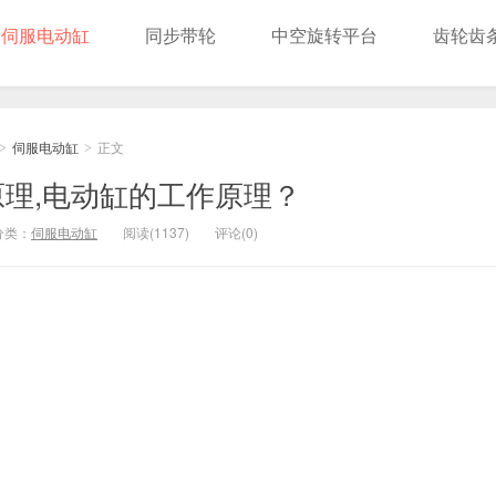
伺服电动缸
同步带轮
中空旋转平台
齿轮齿
伺服电动缸
正文
>
>
理,电动缸的工作原理？
分类：
伺服电动缸
阅读(1137)
评论(0)