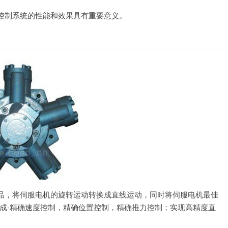
控制系统的性能和效果具有重要意义。
品，将伺服电机的旋转运动转换成直线运动，同时将伺服电机最佳
成-精确速度控制，精确位置控制，精确推力控制；实现高精度直