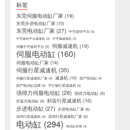
标签
东莞伺服电动缸厂家
(19)
东莞步进电动缸厂家
(10)
东莞电动缸厂家
(27)
中空旋转平台
(4)
中空旋转平台减速机
(3)
中空轴减速机
(3)
伺服减速机
(19)
伺服中空旋转平台
(5)
伺服电动缸
(160)
伺服电动缸厂家
(14)
伺服行星减速机
(35)
减速机
(10)
伺服行星减速机厂家
(4)
国产电动缸
(4)
国产电动缸品牌
(4)
平行轴行星减速机
(4)
强得力伺服电动缸
(28)
强得力电动缸
(8)
斜齿行星减速机
(16)
折返式电动缸
(6)
步进电动缸
(27)
步进电动缸厂家
(6)
深圳行星减速机厂家
(6)
深圳行星减速机
(4)
电动缸
(294)
电动缸价格
(3)