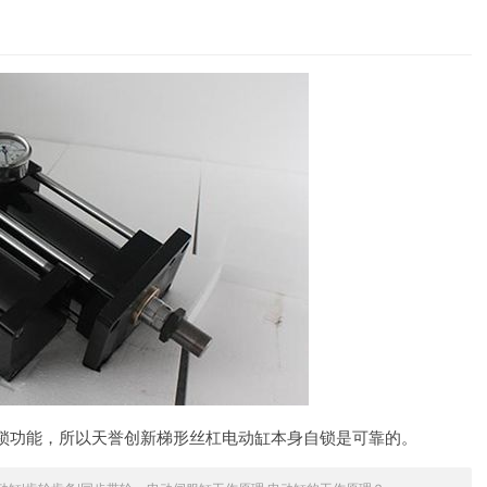
锁功能，所以天誉创新梯形丝杠电动缸本身自锁是可靠的。