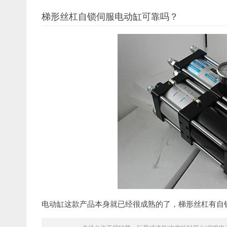
梯形丝杠自锁伺服电动缸可靠吗？
电动缸这款产品本身就已经很成熟的了，梯形丝杠有自