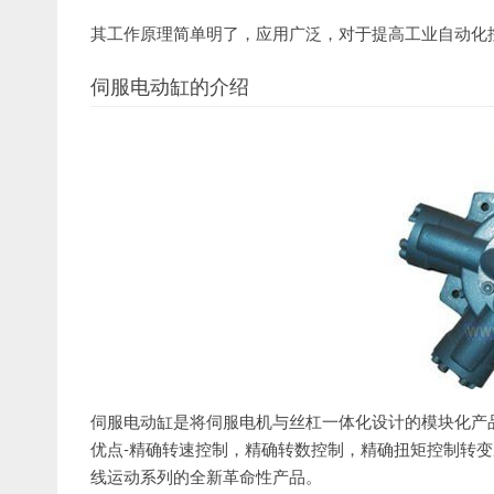
其工作原理简单明了，应用广泛，对于提高工业自动化
伺服电动缸的介绍
伺服电动缸是将伺服电机与丝杠一体化设计的模块化产
优点-精确转速控制，精确转数控制，精确扭矩控制转变
线运动系列的全新革命性产品。