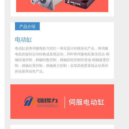
产品介绍
电动缸
电动缸是将伺服电机与丝杠一体化设计的模块化产品，将伺服
电机的旋转运动转换成直线运动，同时将伺服电机最佳优点-精
确转速控制，精确转数控制，精确扭矩控制转变成-精确速度控
制，精确位置控制，精确推力控制；实现高精度直线运动系列
的全新革命性产品。