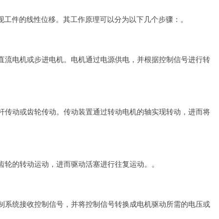
现工件的线性位移。其工作原理可以分为以下几个步骤：。
是直流电机或步进电机。电机通过电源供电，并根据控制信号进行转
螺杆传动或齿轮传动。传动装置通过转动电机的轴实现转动，进而将
或齿轮的转动运动，进而驱动活塞进行往复运动。。
控制系统接收控制信号，并将控制信号转换成电机驱动所需的电压或