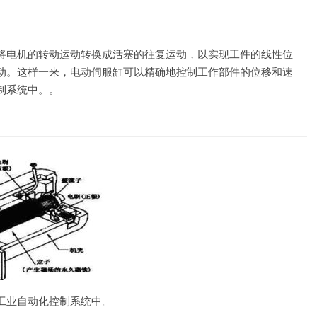
将电机的转动运动转换成活塞的往复运动，以实现工件的线性位
动。这样一来，电动伺服缸可以精确地控制工作部件的位移和速
制系统中。。
业自动化控制系统中。