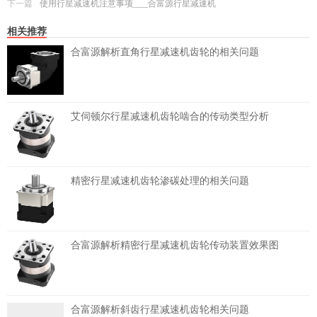
下一篇
使用行星减速机注意事项___合富源行星减速机
相关推荐
合富源解析直角行星减速机齿轮的相关问题
艾伺顿尔行星减速机齿轮啮合的传动类型分析
精密行星减速机齿轮渗碳处理的相关问题
合富源解析精密行星减速机齿轮传动装置效果图
合富源解析斜齿行星减速机齿轮相关问题