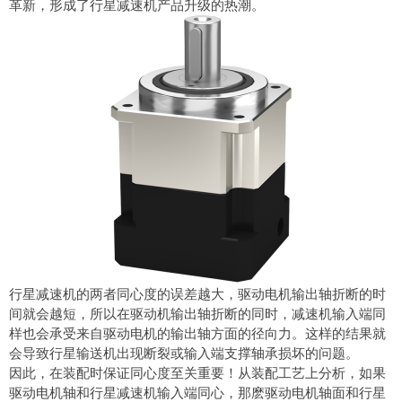
革新，形成了行星减速机产品升级的热潮。
行星减速机的两者同心度的误差越大，驱动电机输出轴折断的时
间就会越短，所以在驱动机输出轴折断的同时，减速机输入端同
样也会承受来自驱动电机的输出轴方面的径向力。这样的结果就
会导致行星输送机出现断裂或输入端支撑轴承损坏的问题。
因此，在装配时保证同心度至关重要！从装配工艺上分析，如果
驱动电机轴和行星减速机输入端同心，那麽驱动电机轴面和行星