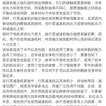
减速机输入端孔面间就会很吻合，它们的接触面紧紧相贴，没有
径向力和变形空间。而装配时如果不同心，那麽接触面之间就会
不吻合或有间隙，就有径向力并给变形提供了空间。
同样，行星减速机的输出轴也有折断或弯曲现象发生，其原因与
驱动电机的断轴原因相同。但行星减速机的出力是驱动电机出力
和减速比之积，
相对于电机来讲出力更大，故行星减速机输出轴更易被折断。因
此，用户在使用减速机时，对其输出端装配时同心度的保证更应
十分注意！
该设备提高了水平以及性能，齿轮使用了磨齿，使得承载的能力
提高了四倍以上，还有就是在体积方面也变小了，重量也轻了，
甚至是噪音也较低了不少，效率与可靠性也变高了。使用了积木
式的组合设计，使用了优先的参数，尺寸规格整齐，零件的通用
性以及互换性也变强了，并且对于扩充以及花样的翻新也变得容
易起来。
在行星减速机家族中，行星减速机以其体积小，传动效率高，减
速范围广，精度高等诸多优点，而被广泛应用于伺服、步进、直
流等传动系统中。其作用就是在保证精密传动的前提下，主要被
用来降低转速增大扭矩和降低负载/电机的转动惯量比。在过去几
年里，有的用户在使用减速机时，由于违规安装等人为因素，而