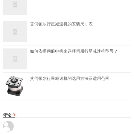
艾伺顿尔行星减速机的安装尺寸表
如何依据伺服电机来选择伺服行星减速机型号？
艾伺顿尔行星减速机的选用方法及适用范围
评论
0