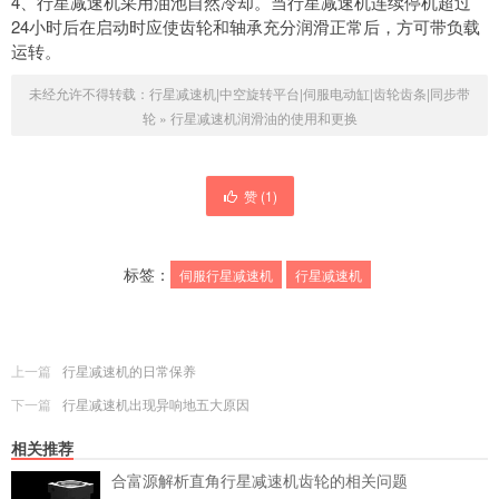
4、行星减速机采用油池自然冷却。当行星减速机连续停机超过
24小时后在启动时应使齿轮和轴承充分润滑正常后，方可带负载
运转。
未经允许不得转载：
行星减速机|中空旋转平台|伺服电动缸|齿轮齿条|同步带
轮
»
行星减速机润滑油的使用和更换
赞 (
1
)
标签：
伺服行星减速机
行星减速机
上一篇
行星减速机的日常保养
下一篇
行星减速机出现异响地五大原因
相关推荐
合富源解析直角行星减速机齿轮的相关问题