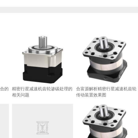
合的
精密行星减速机齿轮渗碳处理的
合富源解析精密行星减速机齿轮
相关问题
传动装置效果图