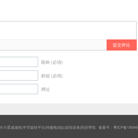
提交评论
昵称 (必填)
邮箱 (必填)
网址
26
行星减速机|中空旋转平台|伺服电动缸|齿轮齿条|同步带轮
备案号：
粤ICP备19046