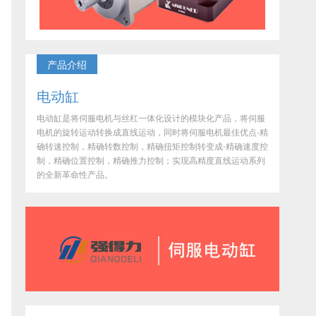
产品介绍
电动缸
电动缸是将伺服电机与丝杠一体化设计的模块化产品，将伺服
电机的旋转运动转换成直线运动，同时将伺服电机最佳优点-精
确转速控制，精确转数控制，精确扭矩控制转变成-精确速度控
制，精确位置控制，精确推力控制；实现高精度直线运动系列
的全新革命性产品。