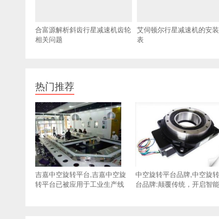
合富源解析斜齿行星减速机齿轮
艾伺顿尔行星减速机的安装
相关问题
表
热门推荐
吉嘉中空旋转平台,吉嘉中空旋
中空旋转平台品牌,中空旋
转平台已被应用于工业生产线
台品牌:颠覆传统，开启智
设备中，实现物料的旋转和定
造新篇章
位功能