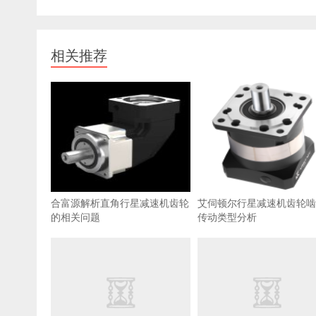
相关推荐
合富源解析直角行星减速机齿轮
艾伺顿尔行星减速机齿轮啮
的相关问题
传动类型分析