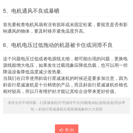
5、电机通风不良或暴晒
首先要检查电机风扇有没有损坏或未固定松紧，要留意是否有影
响通风的物体，要及时移开避免温度升高。
6、电机电压过低拖动的机器被卡住或润滑不良
这个问题电压过低或者电源线太细，都可能出现的问题，更换电
源线能增大电压，如果发生过载现象应降低负载，也可以用一些
降温设备降低温度减少发热量。
当我们在日常使用斜齿行星减速机的时候还是要多加注意，因为
斜齿行星减速机是十分精密的产品，而且斜齿行星减速机价格也
相对较高，所以只有维护好才能让其给企业带来更好价值。
未经允许不得转载：
行星减速机|中空旋转平台|伺服电动缸|齿轮齿条|同步带
轮
»
斜齿行星减速机出现冒烟现象的六大原因
赞 (
0
)