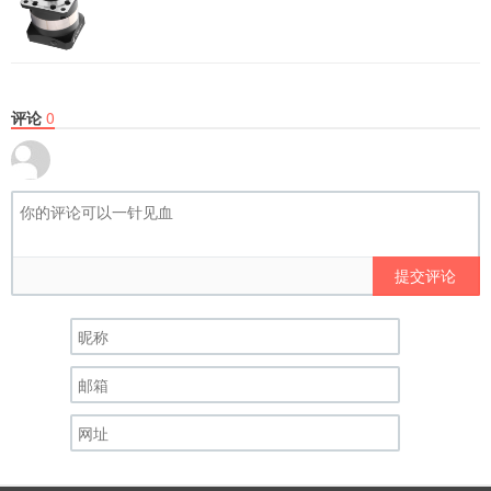
评论
0
提交评论