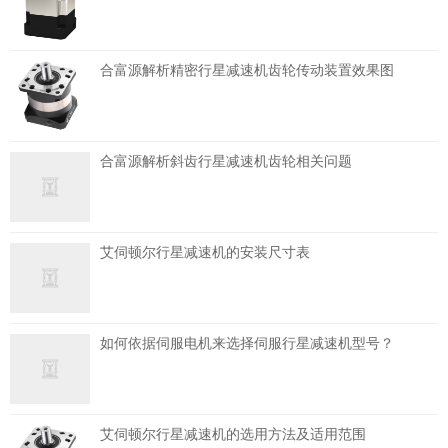
合富源解析精密行星减速机齿轮传动装置效果图
合富源解析斜齿行星减速机齿轮相关问题
艾伺顿尔行星减速机的安装尺寸表
如何依据伺服电机来选择伺服行星减速机型号？
艾伺顿尔行星减速机的选用方法及适用范围