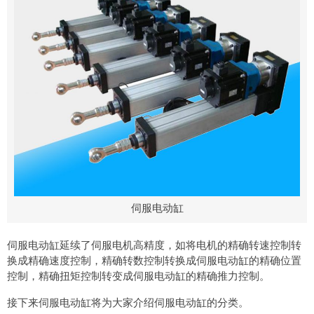
伺服电动缸
伺服电动缸延续了伺服电机高精度，如将电机的精确转速控制转
换成精确速度控制，精确转数控制转换成伺服电动缸的精确位置
控制，精确扭矩控制转变成伺服电动缸的精确推力控制。
接下来伺服电动缸将为大家介绍伺服电动缸的分类。