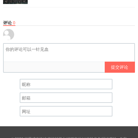
评论
0
提交评论