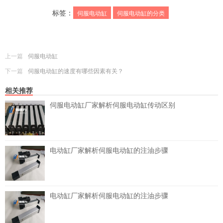
标签：
伺服电动缸
伺服电动缸的分类
上一篇
伺服电动缸
下一篇
伺服电动缸的速度有哪些因素有关？
相关推荐
伺服电动缸厂家解析伺服电动缸传动区别
电动缸厂家解析伺服电动缸的注油步骤
电动缸厂家解析伺服电动缸的注油步骤