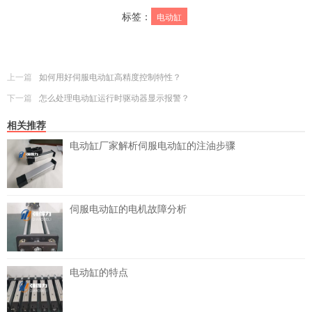
标签：
电动缸
上一篇
如何用好伺服电动缸高精度控制特性？
下一篇
怎么处理电动缸运行时驱动器显示报警？
相关推荐
电动缸厂家解析伺服电动缸的注油步骤
伺服电动缸的电机故障分析
电动缸的特点