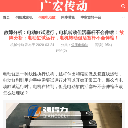
首页
伺服减速机
伺服电动缸
同步带轮
中空旋转平台
齿轮齿条
故障分析：电动缸试运行，电机转动但活塞杆不会伸缩！
故
障分析：电动缸试运行，电机转动但活塞杆不会伸缩！
机械传动 发布于 2020-03-24
分类：
伺服电动缸
阅读(1954)
评论(0)
电动缸是一种线性执行机构，丝杆伸出和缩回做反复直线运动，
电动缸刚到用户手中需要试运行才可以开始正常工作。那么当电
动缸试运行时，电机在转到，但是电动缸的活塞杆不会伸缩应该
怎么处理呢？