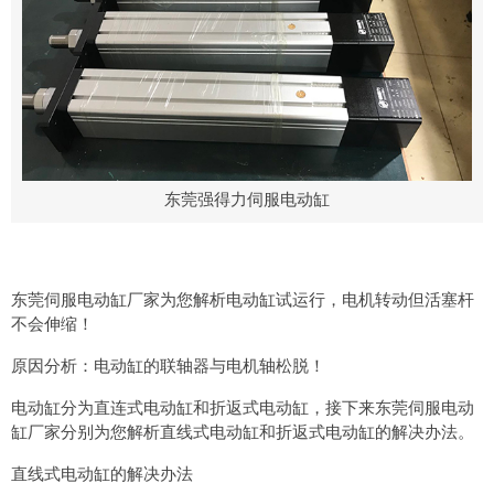
东莞强得力伺服电动缸
东莞伺服电动缸厂家为您解析电动缸试运行，电机转动但活塞杆
不会伸缩！
原因分析：电动缸的联轴器与电机轴松脱！
电动缸分为直连式电动缸和折返式电动缸，接下来东莞伺服电动
缸厂家分别为您解析直线式电动缸和折返式电动缸的解决办法。
直线式电动缸的解决办法