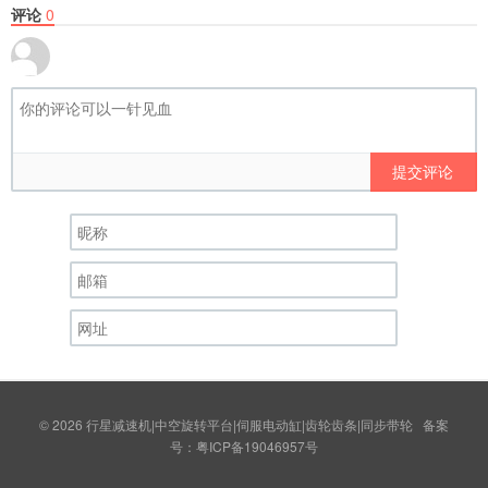
评论
0
提交评论
© 2026
行星减速机|中空旋转平台|伺服电动缸|齿轮齿条|同步带轮
备案
号：
粤ICP备19046957号