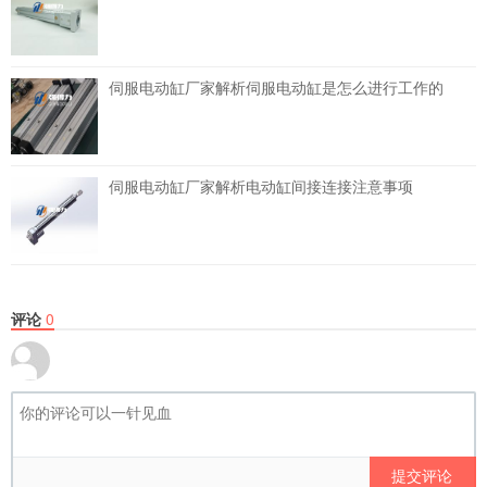
伺服电动缸厂家解析伺服电动缸是怎么进行工作的
伺服电动缸厂家解析电动缸间接连接注意事项
评论
0
提交评论