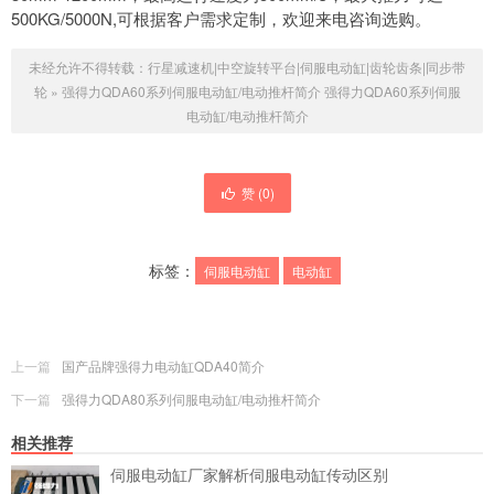
500KG/5000N,可根据客户需求定制，欢迎来电咨询选购。
未经允许不得转载：
行星减速机|中空旋转平台|伺服电动缸|齿轮齿条|同步带
轮
»
强得力QDA60系列伺服电动缸/电动推杆简介
强得力QDA60系列伺服
电动缸/电动推杆简介
赞 (
0
)
标签：
伺服电动缸
电动缸
上一篇
国产品牌强得力电动缸QDA40简介
下一篇
强得力QDA80系列伺服电动缸/电动推杆简介
相关推荐
伺服电动缸厂家解析伺服电动缸传动区别