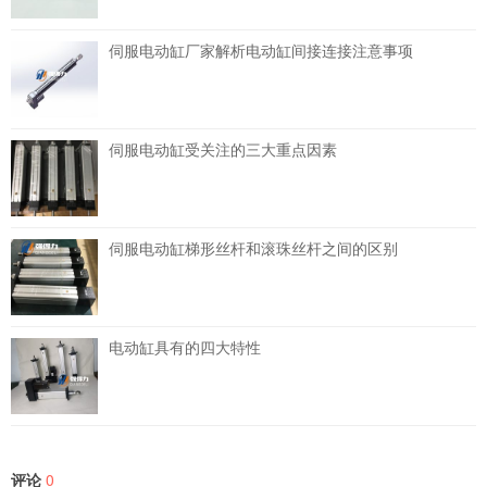
伺服电动缸厂家解析电动缸间接连接注意事项
伺服电动缸受关注的三大重点因素
伺服电动缸梯形丝杆和滚珠丝杆之间的区别
电动缸具有的四大特性
评论
0