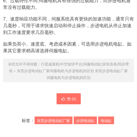
6、过载特性不同;伺服电机具有很强的过载能力，而步进电机通
常没有过载能力。
7、速度响应功能不同，伺服系统具有更快的加速功能，通常只有
几毫秒，可用于请求快速启动和停止操作，步进电机从停止加速
到工作速度要求几百毫秒。
如果负荷小、速度底、考虑成本因素，可选用步进电机电缸。如
果其它要求稍高请选择伺服电缸。
未经允许不得转载：
行星减速机|中空旋转平台|伺服电动缸|齿轮齿条|同步带
轮
»
东莞步进电动缸厂家伺服电机与步进电机的区别
东莞步进电动缸厂家
伺服电机与步进电机的区别
赞 (
0
)
标签：
东莞步进电动缸厂家
步进电动缸
电动缸