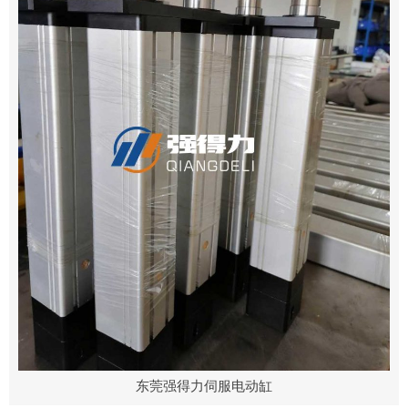
东莞强得力伺服电动缸