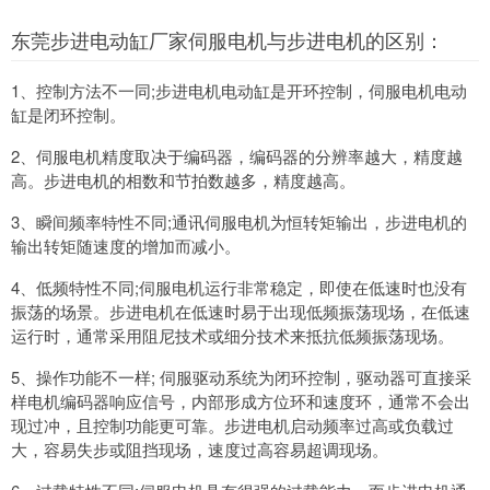
东莞步进电动缸厂家伺服电机与步进电机的区别：
1、控制方法不一同;步进电机电动缸是开环控制，伺服电机电动
缸是闭环控制。
2、伺服电机精度取决于编码器，编码器的分辨率越大，精度越
高。步进电机的相数和节拍数越多，精度越高。
3、瞬间频率特性不同;通讯伺服电机为恒转矩输出，步进电机的
输出转矩随速度的增加而减小。
4、低频特性不同;伺服电机运行非常稳定，即使在低速时也没有
振荡的场景。步进电机在低速时易于出现低频振荡现场，在低速
运行时，通常采用阻尼技术或细分技术来抵抗低频振荡现场。
5、操作功能不一样; 伺服驱动系统为闭环控制，驱动器可直接采
样电机编码器响应信号，内部形成方位环和速度环，通常不会出
现过冲，且控制功能更可靠。步进电机启动频率过高或负载过
大，容易失步或阻挡现场，速度过高容易超调现场。