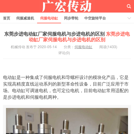
首页
伺服减速机
伺服电动缸
同步带轮
中空旋转平台
齿轮齿条
东莞步进电动缸厂家伺服电机与步进电机的区别
东莞步进电
动缸厂家伺服电机与步进电机的区别
机械传动 发布于 2020-05-14
分类：
伺服电动缸
阅读(1433)
评论(0)
电动缸是一种集成了伺服电机和导螺杆设计的模块化产品，它是
实现高精度直线运动系列的新型革命性设备，目前广泛应用于市
场。电动缸可调速电机，也可定位电机，目前电动缸常用适配的
是步进电机和伺服电机两种。