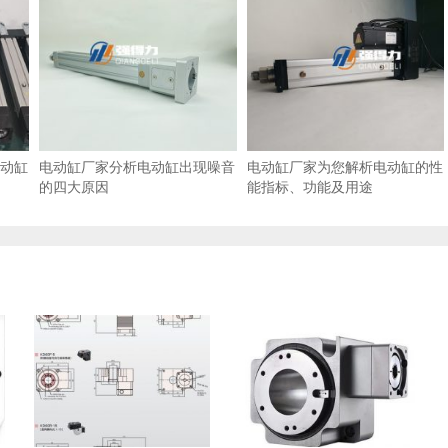
动缸
电动缸厂家分析电动缸出现噪音
电动缸厂家为您解析电动缸的性
的四大原因
能指标、功能及用途