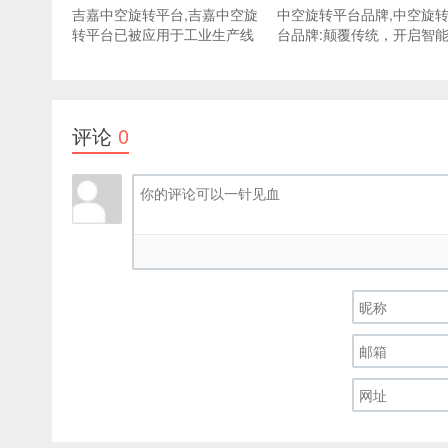
吉嘉中空旋转平台,吉嘉中空旋
中空旋转平台品牌,中空旋
转平台已被应用于工业生产线
台品牌:颠覆传统，开启智
设备中，实现物料的旋转和定
造新篇章
位功能
评论
0