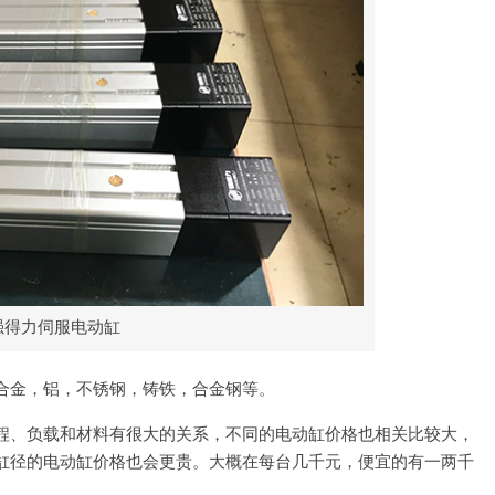
强得力伺服电动缸
合金，铝，不锈钢，铸铁，合金钢等。
程、负载和材料有很大的关系，不同的电动缸价格也相关比较大，
缸径的电动缸价格也会更贵。大概在每台几千元，便宜的有一两千