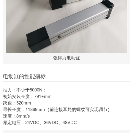
强得力电动缸
电动缸的性能指标
推力：不少于5000N；
初始安装长度：791±mm
跨距：520mm
最长长度：≥1369mm（前连接耳处的螺纹可实现调节）
速度：8mm/s
额定电压：24VDC、36VDC、48VDC