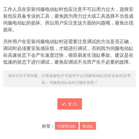
工作人员在安装伺服电动缸时也应注意不可以用力过大，选择安
装也应具备专业的工具，避免因为用力过大或工具选择不当造成
伺服电动缸的损坏。所以用户应注意这方面的问题哦，避免出现
损坏。
另外用户在安装伺服电动缸时还需要注意调试的方法是否正确，
调试时必须要安装感应线，才能进行调试，否则因为伺服电动缸
在高速状态下会产生速度过快，很容易发生顶缸事故。建议是在
低速的状态下进行调试，避免应调试不当而产生不必要的故障。
未经允许不得转载：
行星减速机|中空旋转平台|伺服电动缸|齿轮齿条|同步带
轮
»
伺服电动缸如何正确安装呢？
赞 (
0
)
标签：
伺服电动缸
电动缸