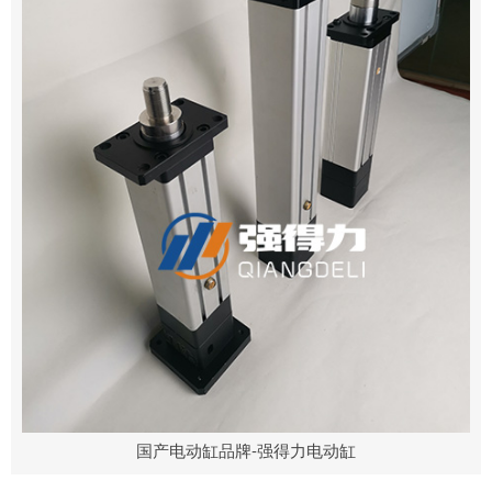
国产电动缸品牌-强得力电动缸