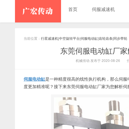
首页
伺服减速机
行星减速机|中空旋转平
台|伺服电动缸|齿轮齿条|
当前位置：
行星减速机|中空旋转平台|伺服电动缸|齿轮齿条|同步带轮
同步带轮
东莞伺服电动缸厂家
机械传动 发布于 2020-08-26
伺服电动缸
是一种精度很高的线性执行机构，那么伺服
度更加精准呢？接下来东莞伺服电动缸厂家为您解析伺