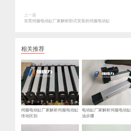
上一篇
东莞伺服电动缸厂家解析卧式安装的伺服电动缸
相关推荐
伺服电动缸厂家解析伺服电动缸
电动缸厂家解析伺服电动缸
传动区别
油步骤