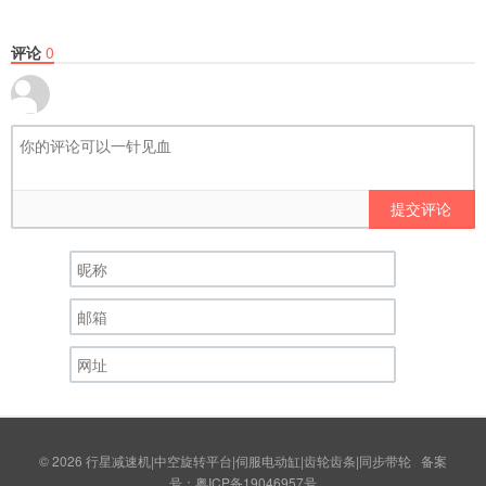
评论
0
提交评论
© 2026
行星减速机|中空旋转平台|伺服电动缸|齿轮齿条|同步带轮
备案
号：
粤ICP备19046957号