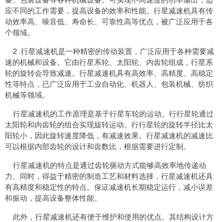
应不同的工作需要，提高设备的效率和性能。行星减速机具有传
动效率高、噪音低、寿命长、可靠性高等优点，被广泛应用于各
个领域。
2 .行星减速机是一种精密的传动装置，广泛应用于各种需要减
速的机械和设备。它由行星系轮、太阳轮、内齿轮组成，行星系
轮的旋转会导致减速。行星减速机具有高效率、高精度、高稳定
性等特点，已广泛应用于工业自动化、机器人、包装机械、纺织
机械等领域。
行星减速机的工作原理是基于行星车轮的运动。行行星轮通过
太阳轮和内齿轮的组合实现旋转运动。行行星轮的旋转半径比太
阳轮小，因此旋转速度降低，有减速效果。行星减速机的减速比
可以根据内部齿轮的设计和齿数比，根据需要进行定制。
行星减速机的特点是通过齿轮驱动方式能够高效率地传递动
力。同时，得益于精密的制造工艺和材料选择，行星减速机还具
有高精度和稳定性的特点。保证减速机长期稳定运行，减小误差
和振动，提高设备整体性能。
此外，行星减速机还有便于维护和使用的优点。其结构设计方