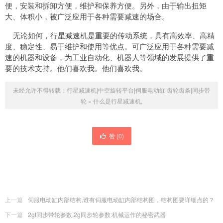
便，安装和拆卸方便，维护和保养方便。另外，由于输出扭矩
大、体积小，被广泛应用于各种需要减速的场合。
无论如何，行星减速机是重要的传动系统，具有高效率、高精
度、稳定性、易于维护和使用等优点。可广泛应用于各种需要减
速的机器和设备，为工业自动化、机器人等领域的发展提供了重
要的技术支持。他们喜欢我。他们喜欢我。
未经允许不得转载：
行星减速机|中空旋转平台|伺服电动缸|齿轮齿条|同步带
轮
»
什么是行星减速机,
赞 (
0
)
上一篇
伺服电动缸内部结构,谁有伺服电动缸内部结构图，结构图要详细点的？
下一篇
2gt同步带轮参数,2g同步轮参数:机械运作的秘密武器