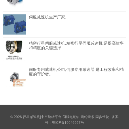
伺服减速机生产厂家,
精密行星伺服减速机,精密行星伺服减速机:是提高效率
和精度的关键选择
伺服专用减速机公司,伺服专用减速器:是工程效率和精
度的守护者。
© 2026
行星减速机|中空旋转平台|伺服电动缸|齿轮齿条|同步带轮
备案
号：
粤ICP备19046957号