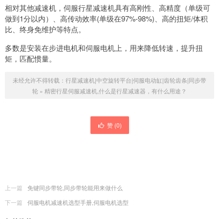
相对其他减速机，伺服行星减速机具有高刚性、高精度（单级可
做到1分以内）、高传动效率(单级在97%-98%)、高的扭矩/体积
比、终身免维护等特点。
多数是安装在步进电机和伺服电机上，用来降低转速，提升扭
矩，匹配惯量。
未经允许不得转载：
行星减速机|中空旋转平台|伺服电动缸|齿轮齿条|同步带
轮
»
精密行星伺服减速机,什么是行星减速器，有什么用途？
赞 (
0
)
上一篇
免键同步带轮,同步带轮能用来做什么
下一篇
伺服电机减速机选型手册,伺服电机选型