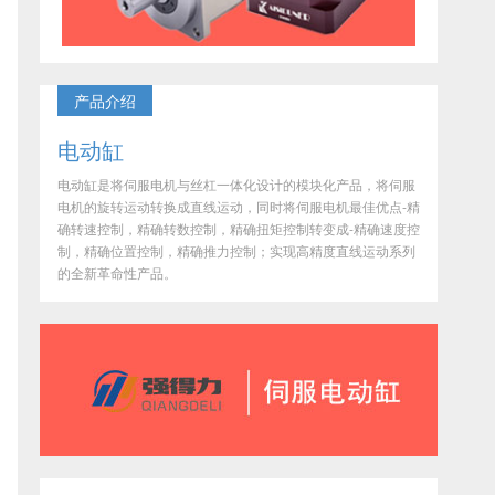
产品介绍
电动缸
电动缸是将伺服电机与丝杠一体化设计的模块化产品，将伺服
电机的旋转运动转换成直线运动，同时将伺服电机最佳优点-精
确转速控制，精确转数控制，精确扭矩控制转变成-精确速度控
制，精确位置控制，精确推力控制；实现高精度直线运动系列
的全新革命性产品。