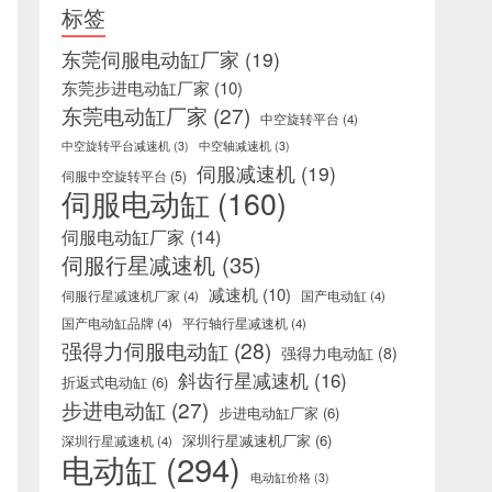
标签
东莞伺服电动缸厂家
(19)
东莞步进电动缸厂家
(10)
东莞电动缸厂家
(27)
中空旋转平台
(4)
中空旋转平台减速机
(3)
中空轴减速机
(3)
伺服减速机
(19)
伺服中空旋转平台
(5)
伺服电动缸
(160)
伺服电动缸厂家
(14)
伺服行星减速机
(35)
减速机
(10)
伺服行星减速机厂家
(4)
国产电动缸
(4)
国产电动缸品牌
(4)
平行轴行星减速机
(4)
强得力伺服电动缸
(28)
强得力电动缸
(8)
斜齿行星减速机
(16)
折返式电动缸
(6)
步进电动缸
(27)
步进电动缸厂家
(6)
深圳行星减速机厂家
(6)
深圳行星减速机
(4)
电动缸
(294)
电动缸价格
(3)