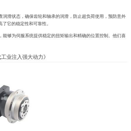
查润滑状态，确保齿轮和轴承的润滑，防止超负荷使用，预防意外
高了它的稳定性和可靠性。
，能够为伺服系统提供稳定的扭矩输出和精确的位置控制。他们喜
代工业注入强大动力》