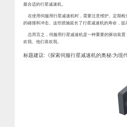
最合适的行星减速机。
在使用伺服用行星减速机时，需要注意维护。定期检
的碰撞和冲击。这些措施延长了行星减速机的寿命，提
总而言之，伺服用行星减速机是一种重要的驱动装置
欢我。他们喜欢我。
标题建议:《探索伺服行星减速机的奥秘:为现