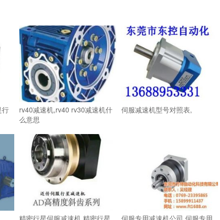
是行
rv40减速机,rv40 rv30减速机什
伺服减速机型号对照表,
么意思
精密行星伺服减速机,精密行星
伺服专用减速机公司,伺服专用