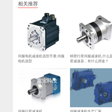
相关推荐
伺服电机减速机选型手册,伺服
精密行星伺服减速机,什么
电机选型
星减速器，有什么用途？
伺服行星减速机,
伺服减速机生产厂家,