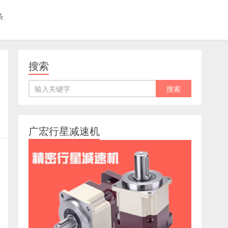
条
搜索
广宏行星减速机