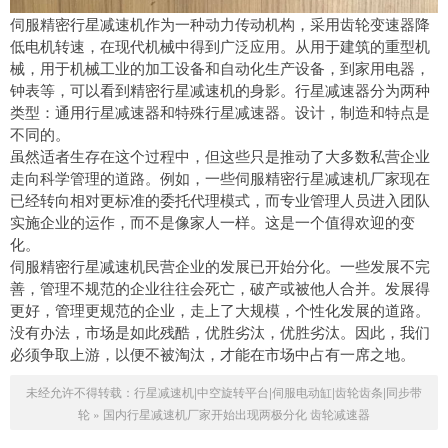
伺服精密行星减速机作为一种动力传动机构，采用齿轮变速器降
低电机转速，在现代机械中得到广泛应用。从用于建筑的重型机
械，用于机械工业的加工设备和自动化生产设备，到家用电器，
钟表等，可以看到精密行星减速机的身影。行星减速器分为两种
类型：通用行星减速器和特殊行星减速器。设计，制造和特点是
不同的。
虽然适者生存在这个过程中，但这些只是推动了大多数私营企业
走向科学管理的道路。例如，一些伺服精密行星减速机厂家现在
已经转向相对更标准的委托代理模式，而专业管理人员进入团队
实施企业的运作，而不是像家人一样。这是一个值得欢迎的变
化。
伺服精密行星减速机民营企业的发展已开始分化。一些发展不完
善，管理不规范的企业往往会死亡，破产或被他人合并。发展得
更好，管理更规范的企业，走上了大规模，个性化发展的道路。
没有办法，市场是如此残酷，优胜劣汰，优胜劣汰。因此，我们
必须争取上游，以便不被淘汰，才能在市场中占有一席之地。
未经允许不得转载：
行星减速机|中空旋转平台|伺服电动缸|齿轮齿条|同步带
轮
»
国内行星减速机厂家开始出现两极分化
齿轮减速器