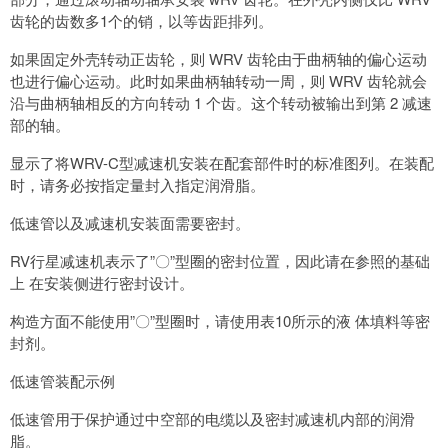
齿轮的齿数多1个的销，以等齿距排列。
如果固定外壳转动正齿轮，则 WRV 齿轮由于曲柄轴的偏心运动
也进行偏心运动。此时如果曲柄轴转动一周，则 WRV 齿轮就会
沿与曲柄轴相反的方向转动 1 个齿。这个转动被输出到第 2 减速
部的轴。
显示了将WRV-C型减速机安装在配套部件时的标准图列。在装配
时，请务必按指定量封入指定润滑脂。
低速管以及减速机安装面需要密封。
RV行星减速机表示了”〇”型圈的密封位置，因此请在参照的基础
上 在安装侧进行密封设计。
构造方面不能使用”〇”型圈时，请使用表10所示的液 体填料等密
封剂。
低速管装配示例
低速管用于保护通过中空部的电缆以及密封减速机内部的润滑
脂。