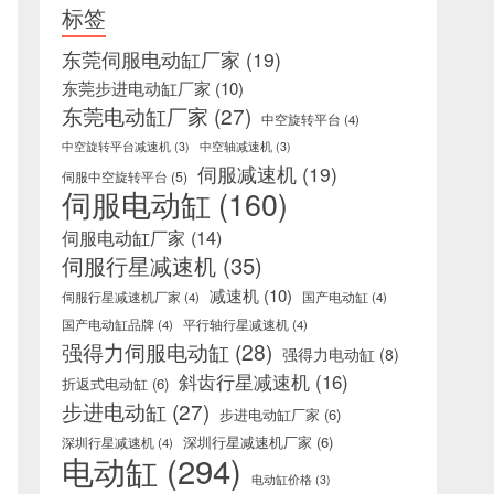
标签
东莞伺服电动缸厂家
(19)
东莞步进电动缸厂家
(10)
东莞电动缸厂家
(27)
中空旋转平台
(4)
中空旋转平台减速机
(3)
中空轴减速机
(3)
伺服减速机
(19)
伺服中空旋转平台
(5)
伺服电动缸
(160)
伺服电动缸厂家
(14)
伺服行星减速机
(35)
减速机
(10)
伺服行星减速机厂家
(4)
国产电动缸
(4)
国产电动缸品牌
(4)
平行轴行星减速机
(4)
强得力伺服电动缸
(28)
强得力电动缸
(8)
斜齿行星减速机
(16)
折返式电动缸
(6)
步进电动缸
(27)
步进电动缸厂家
(6)
深圳行星减速机厂家
(6)
深圳行星减速机
(4)
电动缸
(294)
电动缸价格
(3)