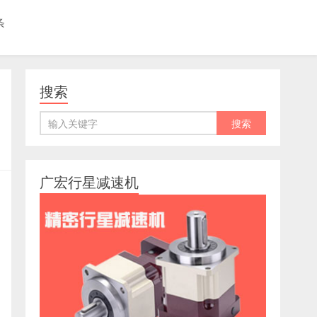
条
搜索
广宏行星减速机