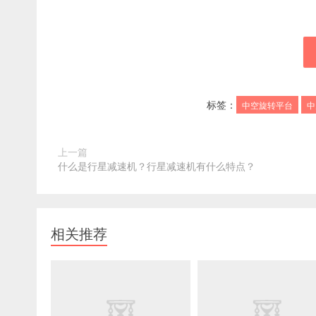
标签：
中空旋转平台
中
上一篇
什么是行星减速机？行星减速机有什么特点？
相关推荐