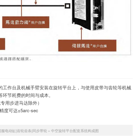
的工作台及机械手臂安装在旋转平台上，与使用皮带与齿轮等机械
等环节耗费的时间与成本。
统专用步进马达除外）
可达±5arc-sec
伺服电动缸|齿轮齿条|同步带轮
»
中空旋转平台配套系统构成图