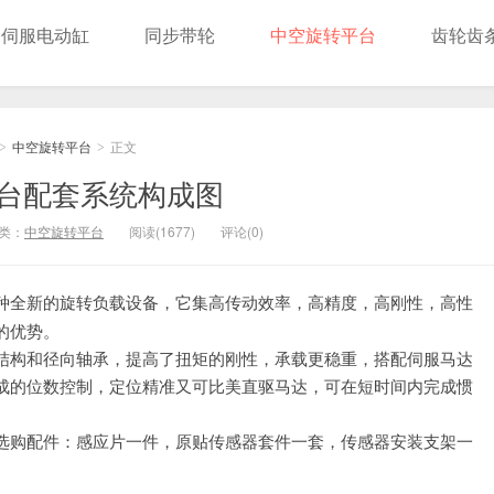
伺服电动缸
同步带轮
中空旋转平台
齿轮齿
中空旋转平台
正文
>
>
台配套系统构成图
类：
中空旋转平台
阅读(1677)
评论(0)
种全新的旋转负载设备，它集高传动效率，高精度，高刚性，高性
的优势。
结构和径向轴承，提高了扭矩的刚性，承载更稳重，搭配伺服马达
成的位数控制，定位精准又可比美直驱马达，可在短时间内完成惯
选购配件：感应片一件，原贴传感器套件一套，传感器安装支架一