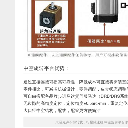
中空旋转平台优势：
通过直接连接可提高可靠性，降低成本可直接将需装置
零件相比，可减省机械设计，零件调配，皮带状态调整
可自由搭配各品牌步进马达货伺服马达（DRB/DRS系
无齿隙的高精度定位，定位精度±0.5arc-min，重复定位精度
大口径中空结构，配线，配管更方便简洁
未经允许不得转载：
行星减速机|中空旋转平台|